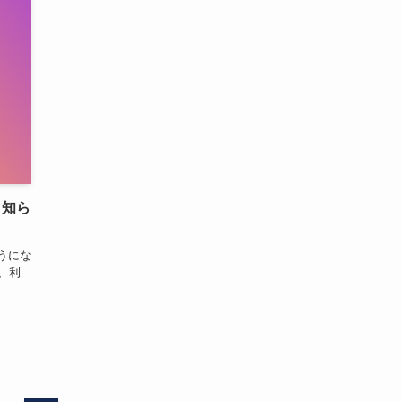
と知ら
うにな
、利