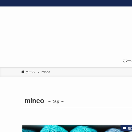
ホー
ホーム
mineo
mineo
– tag –
格