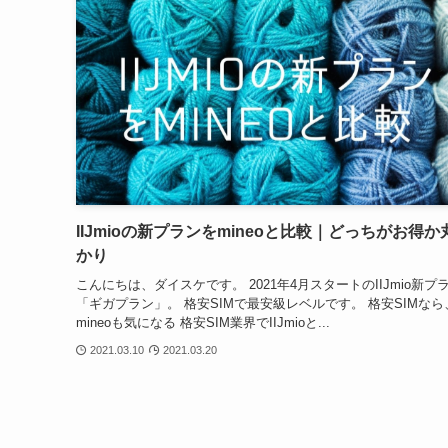
IIJmioの新プランをmineoと比較｜どっちがお得か
かり
こんにちは、ダイスケです。 2021年4月スタートのIIJmio新プ
「ギガプラン」。 格安SIMで最安級レベルです。 格安SIMなら
mineoも気になる 格安SIM業界でIIJmioと...
2021.03.10
2021.03.20