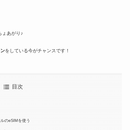
ちょあがり♪
ーン
をしている今がチャンスです！
目次
イルのeSIMを使う