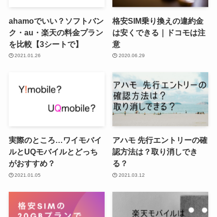
ahamoでいい？ソフトバン
格安SIM乗り換えの違約金
ク・au・楽天の料金プラン
は安くできる｜ドコモは注
を比較【3シートで】
意
2021.01.26
2020.06.29
実際のところ…ワイモバイ
アハモ 先行エントリーの確
ルとUQモバイルとどっち
認方法は？取り消しでき
がおすすめ？
る？
2021.01.05
2021.03.12